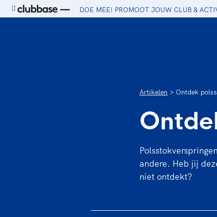
DOE MEE! PROMOOT JOUW CLUB & ACTI
Ga naar de homepage van Sport.nl
Artikelen
Ontdek polss
Ontdek
Polsstokverspringen
andere. Heb jij dez
niet ontdekt?