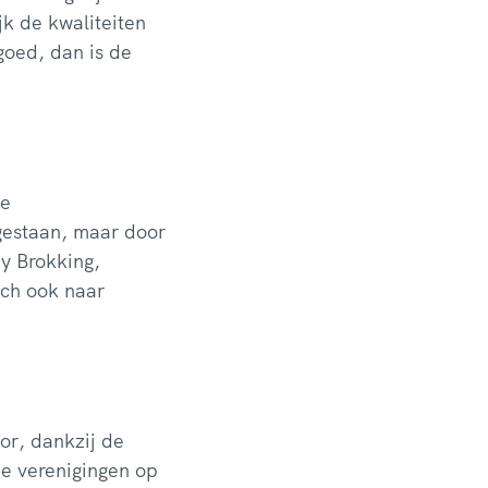
jk de kwaliteiten
goed, dan is de
ie
lgestaan, maar door
dy Brokking,
ch ook naar
or, dankzij de
ie verenigingen op