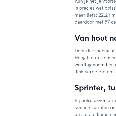
Kun je het je voors
is precies wat pols
maar liefst 22,21 
daardoor met 57 ce
Van hout n
Door die spectacula
Hoog tijd dus om ee
wordt genoemd en d
flink verbeterd en 
Sprinter, t
Bij polsstokverspri
kunnen sprinten ri
de stok te komen en