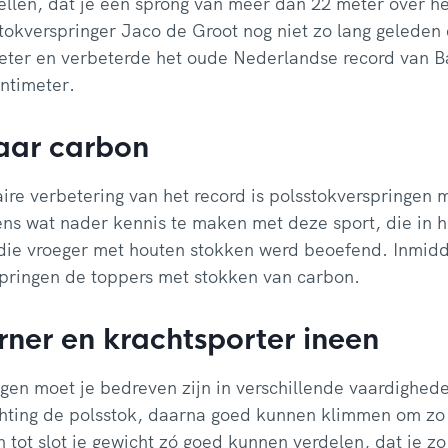
tellen, dat je een sprong van meer dan 22 meter over 
stokverspringer Jaco de Groot nog niet zo lang geleden
meter en verbeterde het oude Nederlandse record van B
ntimeter.
aar carbon
ire verbetering van het record is polsstokverspringen
ns wat nader kennis te maken met deze sport, die in he
ie vroeger met houten stokken werd beoefend. Inmidde
springen de toppers met stokken van carbon.
urner en krachtsporter ineen
ngen moet je bedreven zijn in verschillende vaardighed
chting de polsstok, daarna goed kunnen klimmen om zo 
 tot slot je gewicht zó goed kunnen verdelen, dat je zo