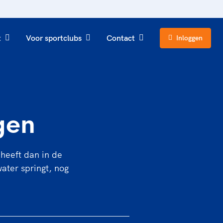
t
Voor sportclubs
Contact
Inloggen
gen
 heeft dan in de
water springt, nog