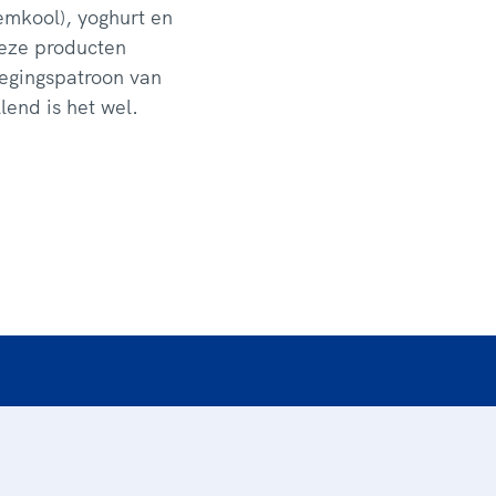
oemkool), yoghurt en
deze producten
ewegingspatroon van
end is het wel.