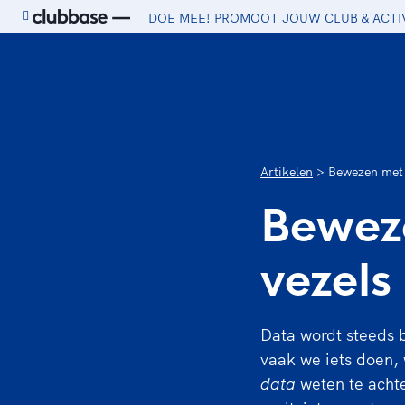
DOE MEE! PROMOOT JOUW CLUB & ACTI
Ga naar de homepage van Sport.nl
Artikelen
Bewezen met b
Beweze
vezels
Data wordt steeds b
vaak we iets doen,
data
weten te acht