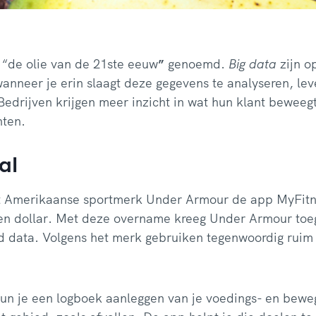
l
“de olie van de 21ste eeuw
”
genoemd.
Big data
zijn op
nneer je erin slaagt deze gegevens te analyseren, lev
Bedrijven krijgen meer
inzicht in wat hun klant beweeg
hten.
al
t Amerikaanse sportmerk Under Armour de app MyFitne
en dollar. Met deze overname kreeg Under Armour toe
 data. Volgens het merk gebruiken tegenwoordig ruim
un je een logboek aanleggen van je voedings- en bewe