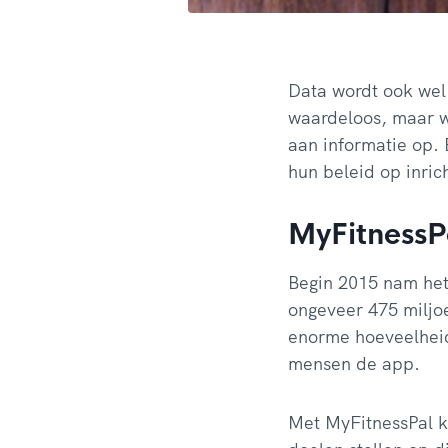
Data wordt ook we
waardeloos, maar wa
aan informatie op. 
hun beleid op inric
MyFitnessP
Begin 2015 nam he
ongeveer 475 miljo
enorme hoeveelheid
mensen de app.
Met MyFitnessPal k