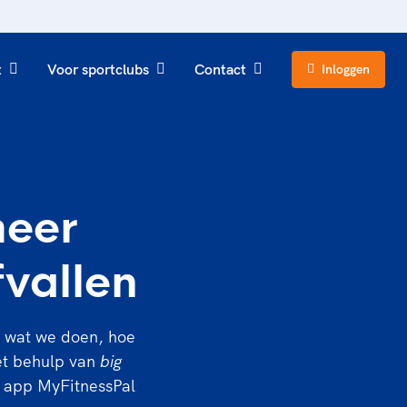
t
Voor sportclubs
Contact
Inloggen
meer
fvallen
n wat we doen, hoe
et behulp van
big
e app MyFitnessPal