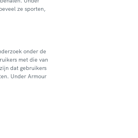
e behalen. Under
oeveel ze sporten,
nderzoek onder de
ruikers met die van
ijn dat gebruikers
aten. Under Armour