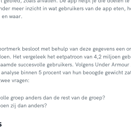
it gebied, zoals afvallen. De app helpt je die doelen t
der meer inzicht in wat gebruikers van de app eten, h
 en waar.
portmerk besloot met behulp van deze gegevens een o
oen. Het vergeleek het eetpatroon van 4,2 miljoen geb
aamde succesvolle gebruikers. Volgens Under Armour z
de analyse binnen 5 procent van hun beoogde gewicht z
twee vragen:
olle groep anders dan de rest van de groep?
doen zij dan anders?
s