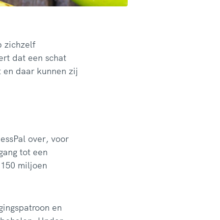
 zichzelf
ert dat een schat
t en daar kunnen zij
ssPal over, voor
gang tot een
 150 miljoen
gingspatroon en