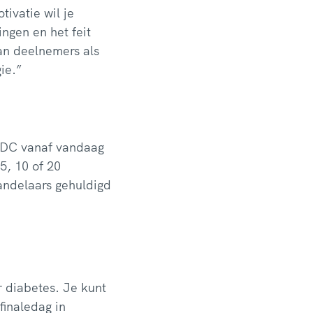
ivatie wil je
ngen en het feit
an deelnemers als
ie.”
NDC vanaf vandaag
5, 10 of 20
wandelaars gehuldigd
 diabetes. Je kunt
finaledag in