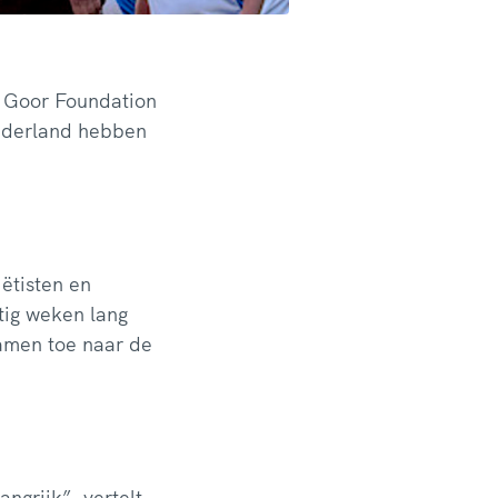
e Goor Foundation
Nederland hebben
ëtisten en
tig weken lang
amen toe naar de
ngrijk”, vertelt