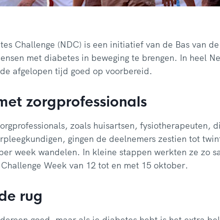
es Challenge (NDC) is een initiatief van de Bas van d
ensen met diabetes in beweging te brengen. In heel 
de afgelopen tijd goed op voorbereid.
et zorgprofessionals
rgprofessionals, zoals huisartsen, fysiotherapeuten, di
rpleegkundigen, gingen de deelnemers zestien tot twin
per week wandelen. In kleine stappen werkten ze zo s
 Challenge Week van 12 tot en met 15 oktober.
 de rug
dereen goed, maar als je diabetes hebt is het extra bela