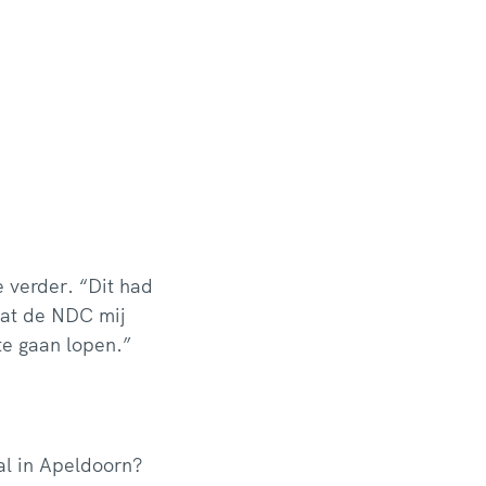
 verder. “Dit had
wat de NDC mij
te gaan lopen.”
al in Apeldoorn?