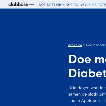
DOE MEE! PROMOOT JOUW CLUB & ACTI
Ga naar de homepage van Sport.nl
Artikelen
Doe mee aan 
Doe m
Diabet
Drie dagen wandelen
samen de slotkilome
Loo in Apeldoorn. D