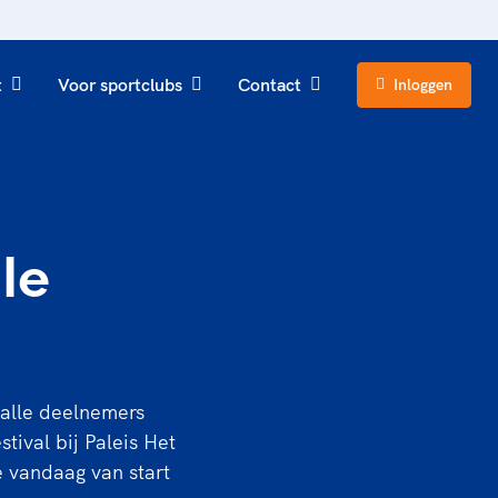
t
Voor sportclubs
Contact
Inloggen
le
 alle deelnemers
tival bij Paleis Het
e vandaag van start