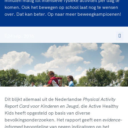
minuten matig tot intensieve fysieke activiteit per dag te
komen. Ook het bewegen op school laat nog te wensen
over. Dat kan beter. Op naar meer beweegkampioenen!
24 sep. 2016
Dit blijkt allemaal uit de Nederlandse
Physical Activity
Report Card voor Kinderen en Jeugd
, die Active Healthy
Kids heeft opgesteld op basis van diverse
bevolkingsonderzoeken. Het rapport geeft een
evidence-
informed
beoordeling van negen indicatoren op het