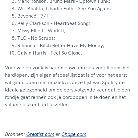
Mark Ronson, Bruno Mars – Uptown Funk;
Wiz Khalifa, Charlie Puth – See You Again;
Beyoncé – 7/11;
Kelly Clarkson – Heartbeat Song;
Missy Elliott – Work It;
TLC – No Scrubs;
Rihanna – Bitch Better Have My Money;
Calvin Harris – Feel So Close.
Voor wie op zoek is naar nieuwe muziek voor tijdens het
hardlopen, zijn eigen afspeellijst zat is of voor het eerst
wil gaan lopen met muziek, is deze lijst van Spotify de
ideale gelegenheid om de eerstvolgende keer dat je een
rondje gaat rennen ook je oordoppen in te doen en het
volume lekker hard te zetten.
Bronnen:
Greatist.com
en
Shape.com