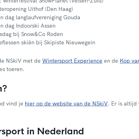
: winterfestival SnowPlanet (Velsen-Zuid)
teropening Uithof (Den Haag)
en dag langlaufvereniging Gouda
n dag Indoorski Assen
dsdag bij Snow&Co Roden
eflessen skiën bij Skipiste Nieuwegein
 de NSkiV met de
Wintersport Experience
en de
Kop va
es toeren.
n?
od vind je
hier op de website van de NSkiV
. Er is altijd
rsport in Nederland