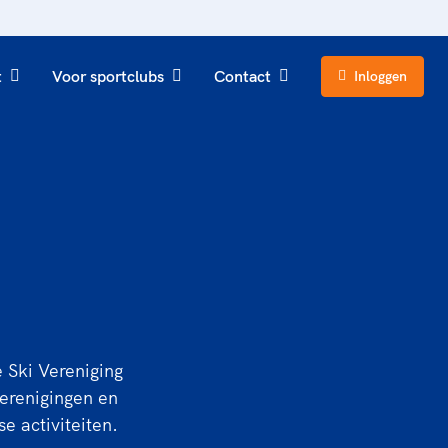
t
Voor sportclubs
Contact
Inloggen
 Ski Vereniging
erenigingen en
e activiteiten.