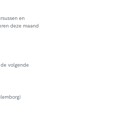
ursussen en
seren deze maand
 de volgende
ulemborg)