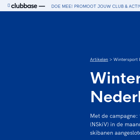
DOE MEE! PROMOOT JOUW CLUB & ACTI
Ga naar de homepage van Sport.nl
Artikelen
Wintersport 
Winter
Neder
Met de campagne: ‘
(NSkiV) in de maan
skibanen aangeslote