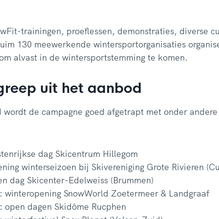
Fit-trainingen, proeflessen, demonstraties, diverse c
 ruim 130 meewerkende wintersportorganisaties organi
en om alvast in de wintersportstemming te komen.
greep uit het aanbod
 wordt de campagne goed afgetrapt met onder andere
tenrijkse dag Skicentrum Hillegom
ning winterseizoen bij Skivereniging Grote Rivieren (C
en dag Skicenter-Edelweiss (Brummen)
r: winteropening SnowWorld Zoetermeer & Landgraaf
r: open dagen Skidôme Rucphen