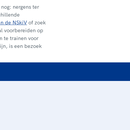
 nog: nergens ter
chillende
an de NSkiV
of zoek
aal voorbereiden op
 te trainen voor
ijn, is een bezoek