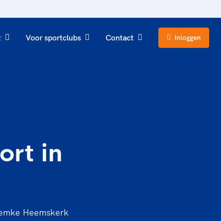
t
Voor sportclubs
Contact
Inloggen
ort in
n Femke Heemskerk