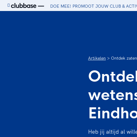
DOE MEE! PROMOOT JOUW CLUB & ACTI
Ga naar de homepage van Sport.nl
Artikelen
Ontdek zater
Ontde
wetens
Eindh
Heb jij altijd al 