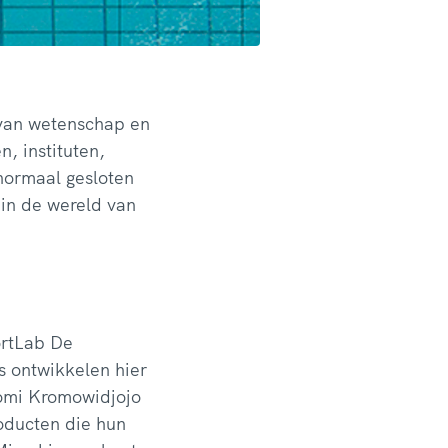
 van wetenschap en
, instituten,
 normaal gesloten
 in de wereld van
ortLab De
 ontwikkelen hier
nomi Kromowidjojo
oducten die hun