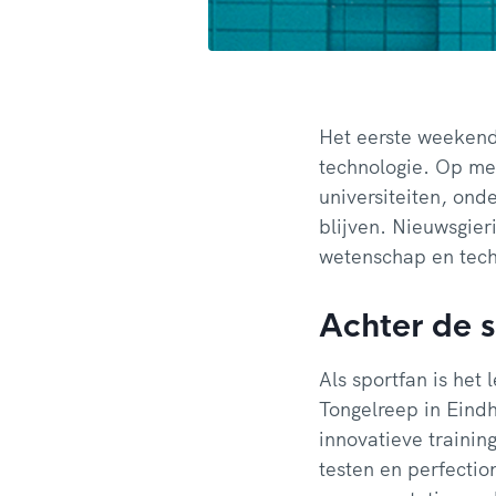
Het eerste weekend
technologie. Op me
universiteiten, ond
blijven. Nieuwsgier
wetenschap en tech
Achter de 
Als sportfan is het
Tongelreep in Ein
innovatieve traini
testen en perfecti