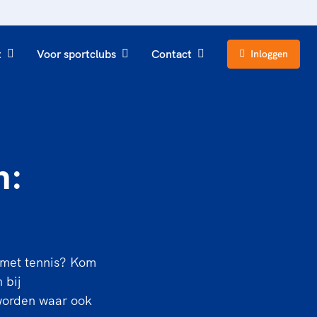
t
Voor sportclubs
Contact
Inloggen
n:
n met tennis? Kom
 bij
 worden waar ook