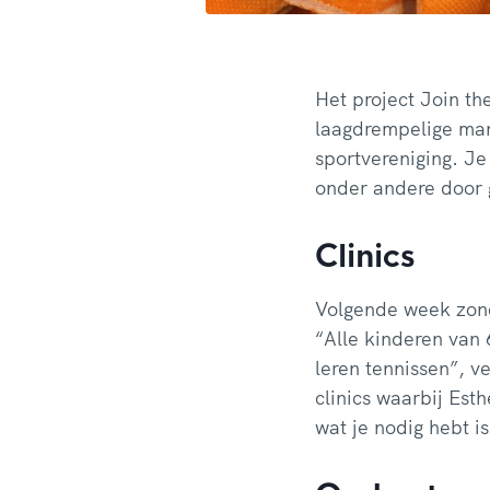
Het project Join th
laagdrempelige man
sportvereniging. J
onder andere door 
Clinics
Volgende week zond
“Alle kinderen van 
leren tennissen”, v
clinics waarbij Est
wat je nodig hebt is