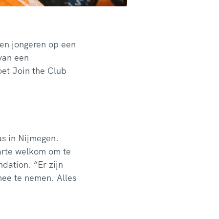
 en jongeren op een
van een
oet Join the Club
as in Nijmegen.
harte welkom om te
dation. “Er zijn
 mee te nemen. Alles