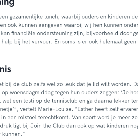
ing
een gezamenlijke lunch, waarbij ouders en kinderen de
 en ook kunnen aangeven waarbij wij hen kunnen onder
kan financiële ondersteuning zijn, bijvoorbeeld door 
f hulp bij het vervoer. En soms is er ook helemaal geen
nis
t bij de club zelfs wel zo leuk dat je lid wilt worden. 
 op woensdagmiddag tegen hun ouders zeggen: ‘Je hoef
t wel een tosti op de tennisclub en ga daarna lekker t
nnetje’”, vertelt Marie-Louise. “Esther heeft zelf ervar
e in een rolstoel terechtkomt. Van sport word je meer ze
ruk ligt bij Join the Club dan ook op wat kinderen no
r kunnen.”