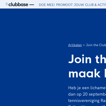
DOE MEE! PROMOOT JOUW CLUB & ACTI
Ga naar de homepage van Sport.nl
Artikelen
Join the Clu
Join t
maak k
Heb je een lichamel
dan op 20 septembe
tennisvereniging Ra