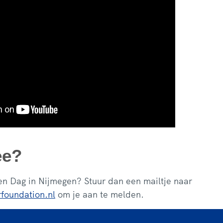
ee?
n Dag in Nijmegen? Stuur dan een mailtje naar
foundation.nl
om je aan te melden.