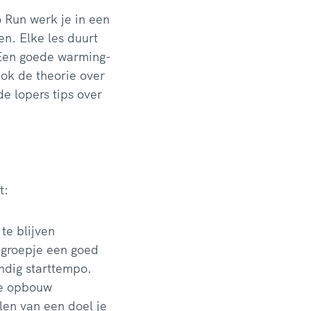
o Run werk je in een
en. Elke les duurt
 “Een goede warming-
Ook de theorie over
e lopers tips over
et:
te blijven
pgroepje een goed
andig starttempo.
ige opbouw
len van een doel je