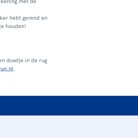
rekening met de
ekker hebt gerend en
 te houden!
en duwtje in de rug
run.nl
.