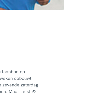
portaanbod op
s weken opbouwt
de zevende zaterdag
pen. Maar liefst 92