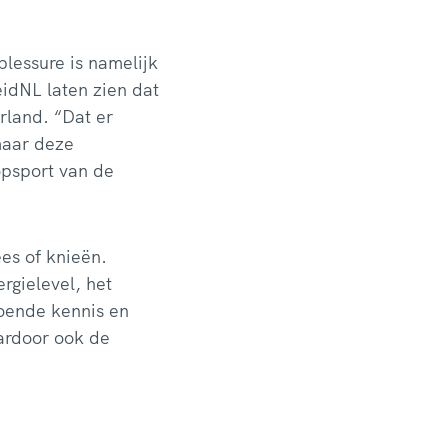
blessure is namelijk
eidNL laten zien dat
rland. “Dat er
maar deze
oopsport van de
es of knieën.
rgielevel, het
doende kennis en
aardoor ook de