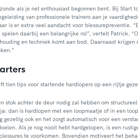
 zonde als je net enthousiast begonnen bent. Bij Start t
geleiding van professionele trainers aan je vaardighed
jaar is er extra veel aandacht voor blessurepreventie.
spelen daarbij een belangrijke rol”, vertelt Patrick. “
houding en techniek komt aan bod. Daarnaast krijgen d
nken.”
tarters
ft tien tips voor startende hardlopers op een rijtje gez
en stok achter de deur nodig zal hebben om structureel 
ja: dan is hardlopen met een loopmaatje of in een loo
og gezellig ook en het zorgt automatisch voor een verst
doelen. Als je nog nooit hebt hardgelopen, is een rust
blessures te voorkomen. Bovendien motiveert het beha