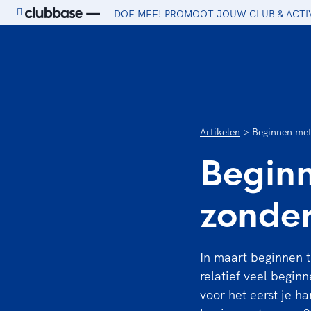
DOE MEE! PROMOOT JOUW CLUB & ACTI
Ga naar de homepage van Sport.nl
Artikelen
Beginnen met
Beginn
zonder
In maart beginnen t
relatief veel begin
voor het eerst je h