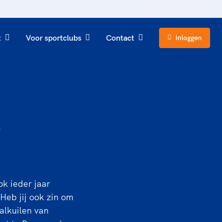
t
Voor sportclubs
Contact
Inloggen
,
ok ieder jaar
 Heb jij ook zin om
valkuilen van