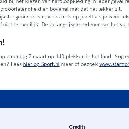
oud bij het kiezen van hardloopkleding in ieder geval 
ofdoorlatendheid en bovenal met dat het lekker zit.
ijkste: geniet ervan, wees trots op jezelf als je weer l
f niet te moeilijk. De belangrijkste redenen om het vol
n!
 op zaterdag 7 maart op 140 plekken in het land. Nog e
oen? Lees
hier op Sport.nl
meer of bezoek
www.startto
Credits