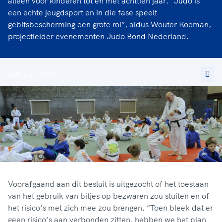
alleen voor kinderen tot en met achttien jaar. “Judo is
een echte jeugdsport en in die fase speelt
gebitsbescherming een grote rol”, aldus Wouter Koeman,
projectleider evenementen Judo Bond Nederland.
08 jan. 2015
Voorafgaand aan dit besluit is uitgezocht of het toestaan
van het gebruik van bitjes op bezwaren zou stuiten en of
het risico’s met zich mee zou brengen. “Toen bleek dat er
geen risico’s aan verbonden zitten, hebben we het plan