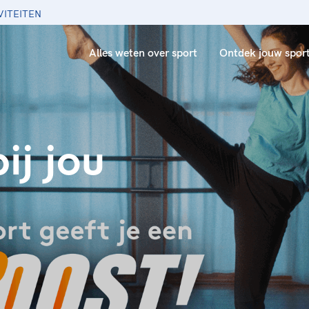
VITEITEN
Alles weten over sport
Ontdek jouw spor
ij jou